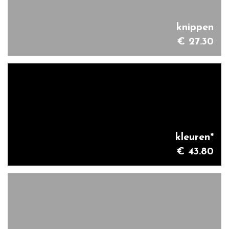
knippen
€ 27.30
kleuren*
€ 43.80