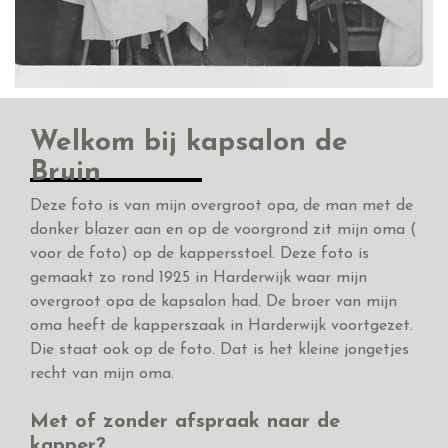
Welkom bij kapsalon de
Bruin
Deze foto is van mijn overgroot opa, de man met de
donker blazer aan en op de voorgrond zit mijn oma (
voor de foto) op de kappersstoel. Deze foto is
gemaakt zo rond 1925 in Harderwijk waar mijn
overgroot opa de kapsalon had. De broer van mijn
oma heeft de kapperszaak in Harderwijk voortgezet.
Die staat ook op de foto. Dat is het kleine jongetjes
recht van mijn oma.
Met of zonder afspraak naar de
kapper?